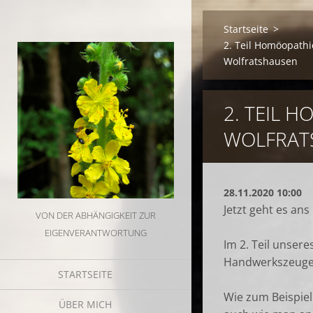
Startseite
>
2. Teil Homöopath
Wolfratshausen
2. TEIL 
WOLFRAT
28.11.2020 10:00
Jetzt geht es ans
VON DER ABHÄNGIGKEIT ZUR
EIGENVERANTWORTUNG
Im 2. Teil unser
Handwerkszeuge
STARTSEITE
Wie zum Beispiel
ÜBER MICH