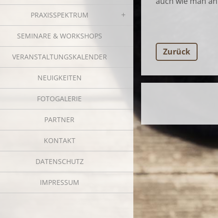
auch wie man an
PRAXISSPEKTRUM
SEMINARE & WORKSHOPS
Zurück
VERANSTALTUNGSKALENDER
NEUIGKEITEN
FOTOGALERIE
PARTNER
KONTAKT
DATENSCHUTZ
IMPRESSUM